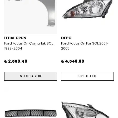
İTHAL ÜRÜN
DEPO
Ford Focus Ön Çamurluk SOL
Ford Focus Ön Far SOL 2001-
1998-2004
2005
₺ 2,660.40
₺ 4,648.80
STOKTA YOK
SEPETE EKLE