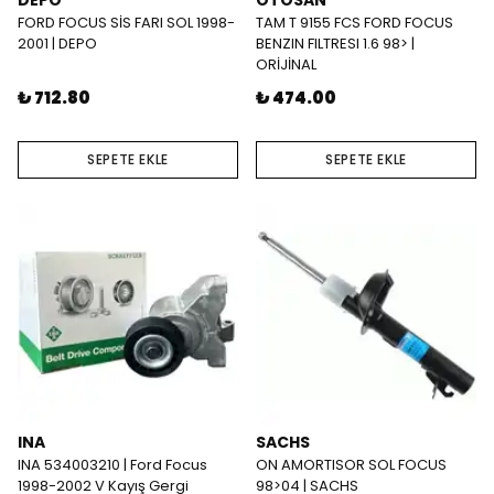
DEPO
OTOSAN
FORD FOCUS SİS FARI SOL 1998-
TAM T 9155 FCS FORD FOCUS
2001 | DEPO
BENZIN FILTRESI 1.6 98> |
ORİJİNAL
₺ 712.80
₺ 474.00
SEPETE EKLE
SEPETE EKLE
INA
SACHS
INA 534003210 | Ford Focus
ON AMORTISOR SOL FOCUS
1998-2002 V Kayış Gergi
98>04 | SACHS