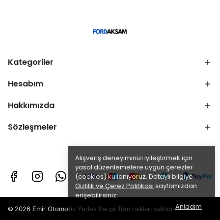
Kategoriler
Hesabım
Hakkımızda
Sözleşmeler
Alışveriş deneyiminizi iyileştirmek için
yasal düzenlemelere uygun çerezler
(cookies) kullanıyoruz. Detaylı bilgiye
Gizlilik ve Çerez Politikası
sayfamızdan
erişebilirsiniz.
Anladım
©
2026 Emir Otomotiv Yedek Parça Tüm hakları saklıdır.