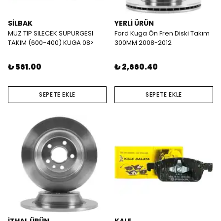
SİLBAK
YERLİ ÜRÜN
MUZ TIP SILECEK SUPURGESI
Ford Kuga Ön Fren Diski Takım
TAKIM (600-400) KUGA 08>
300MM 2008-2012
₺ 561.00
₺ 2,660.40
SEPETE EKLE
SEPETE EKLE