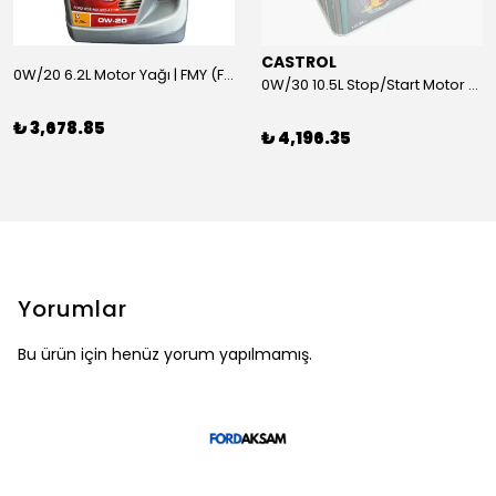
CASTROL
0W/20 6.2L Motor Yağı | FMY (Ford Motor Yağları)
0W/30 10.5L Stop/Start Motor Yağı | CASTROL
₺ 3,678.85
₺ 4,196.35
Yorumlar
Bu ürün için henüz yorum yapılmamış.