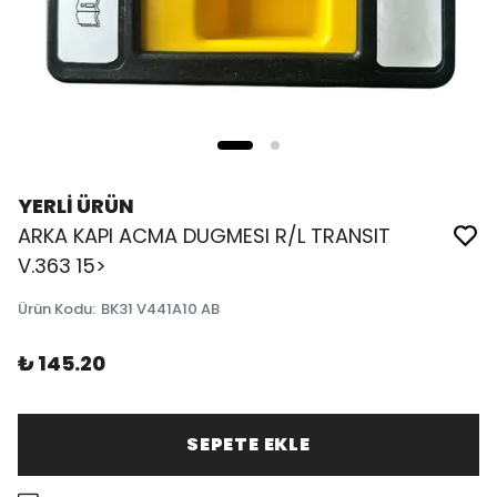
YERLİ ÜRÜN
ARKA KAPI ACMA DUGMESI R/L TRANSIT
V.363 15>
Ürün Kodu
:
BK31 V441A10 AB
₺ 145.20
SEPETE EKLE