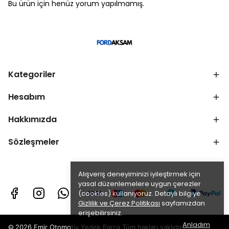
Bu ürün için henüz yorum yapılmamış.
Kategoriler
Hesabım
Hakkımızda
Sözleşmeler
Alışveriş deneyiminizi iyileştirmek için
yasal düzenlemelere uygun çerezler
(cookies) kullanıyoruz. Detaylı bilgiye
Gizlilik ve Çerez Politikası
sayfamızdan
erişebilirsiniz.
Anladım
©
2026 Emir Otomotiv Yedek Parça Tüm hakları saklıdır.