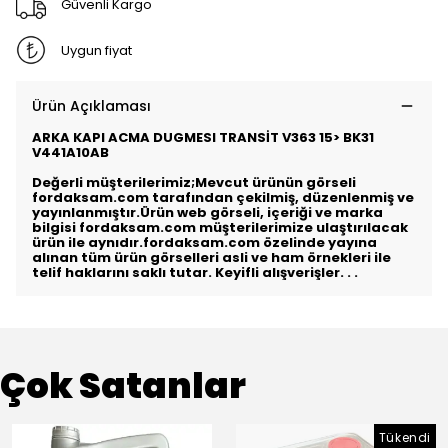
Güvenli Kargo
Uygun fiyat
Ürün Açıklaması
ARKA KAPI ACMA DUGMESI TRANSİT V363 15>
BK31
V441A10AB
Değerli müşterilerimiz;Mevcut ürünün görseli
fordaksam.com tarafından çekilmiş, düzenlenmiş ve
yayınlanmıştır.Ürün web görseli, içeriği ve marka
bilgisi fordaksam.com müşterilerimize ulaştırılacak
ürün ile aynıdır.fordaksam.com özelinde yayına
alınan tüm ürün görselleri asli ve ham örnekleri ile
telif haklarını saklı tutar. Keyifli alışverişler. . .
Çok Satanlar
Tükendi