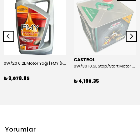
CASTROL
0W/20 6.2L Motor Yağı | FMY (Ford Motor Yağları)
0W/30 10.5L Stop/Start Motor Yağı | CASTROL
₺ 3,678.85
₺ 4,196.35
Yorumlar