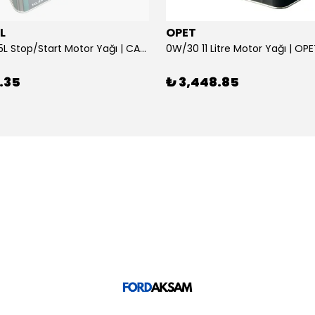
L
OPET
0W/30 10.5L Stop/Start Motor Yağı | CASTROL
0W/30 11 Litre Motor Yağı | OP
.35
₺ 3,448.85