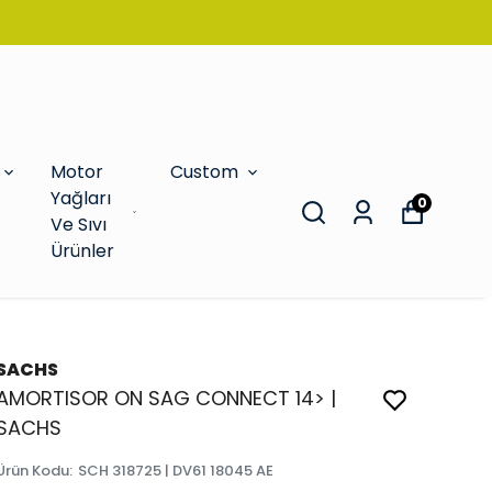
Motor
Custom
Yağları
0
Ve Sıvı
Ürünler
SACHS
AMORTISOR ON SAG CONNECT 14> |
SACHS
Ürün Kodu
:
SCH 318725 | DV61 18045 AE