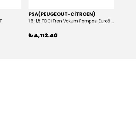
PSA(PEUGEOUT-CİTROEN)
OTOS
ET
1,6-1,5 TDCİ Fren Vakum Pompası Euro5 2013-2018 | ORİJİNAL
₺ 4,112.40
₺ 1,1