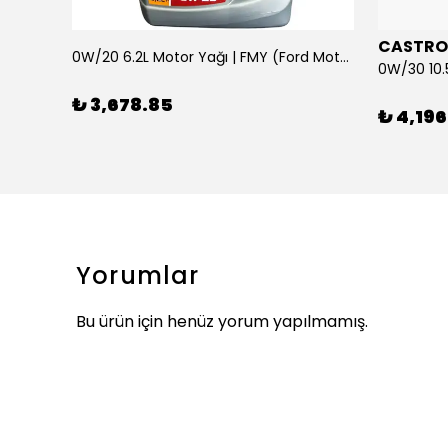
CASTRO
0W/20 6.2L Motor Yağı | FMY (Ford Motor Yağları)
ARKA SILECEK KOLU VE SUPURGE FIESTA BM 08>
₺ 3,678.85
₺ 4,196
Yorumlar
Bu ürün için henüz yorum yapılmamış.