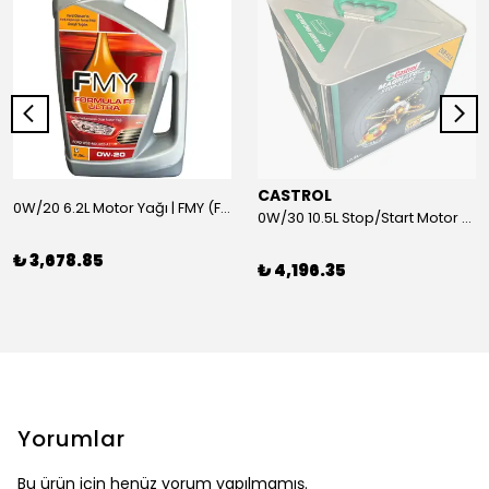
CASTROL
0W/20 6.2L Motor Yağı | FMY (Ford Motor Yağları)
0W/30 10.5L Stop/Start Motor Yağı | CASTROL
₺ 3,678.85
₺ 4,196.35
Yorumlar
Bu ürün için henüz yorum yapılmamış.