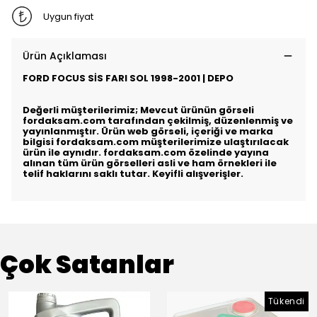
Uygun fiyat
Ürün Açıklaması
FORD FOCUS SİS FARI SOL 1998-2001 | DEPO
Değerli müşterilerimiz; Mevcut ürünün görseli
fordaksam.com tarafından çekilmiş, düzenlenmiş ve
yayınlanmıştır. Ürün web görseli, içeriği ve marka
bilgisi fordaksam.com müşterilerimize ulaştırılacak
ürün ile aynıdır. fordaksam.com özelinde yayına
alınan tüm ürün görselleri asli ve ham örnekleri ile
telif haklarını saklı tutar. Keyifli alışverişler.
Çok Satanlar
Tükendi