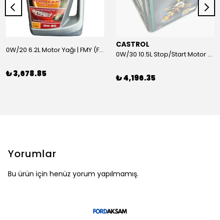
CASTROL
0W/20 6.2L Motor Yağı | FMY (Ford Motor Yağları)
0W/30 10.5L Stop/Start Motor Yağı | CASTROL
₺ 3,678.85
₺ 4,196.35
Yorumlar
Bu ürün için henüz yorum yapılmamış.