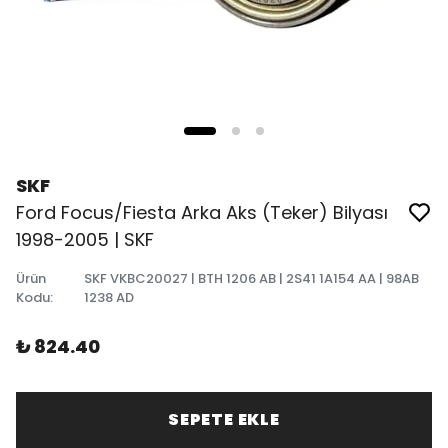
SKF
Ford Focus/Fiesta Arka Aks (Teker) Bilyası
1998-2005 | SKF
Ürün
SKF VKBC20027 | BTH 1206 AB | 2S41 1A154 AA | 98AB
Kodu
:
1238 AD
₺ 824.40
SEPETE EKLE