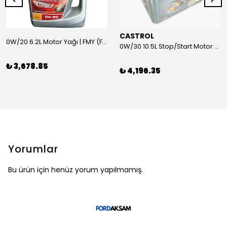
CASTROL
0W/20 6.2L Motor Yağı | FMY (Ford Motor Yağları)
0W/30 10.5L Stop/Start Motor Yağı | CASTROL
₺ 3,678.85
₺ 4,196.35
Yorumlar
Bu ürün için henüz yorum yapılmamış.