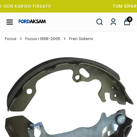
TÜM SİPARİŞLERDE OTO KOKUSU HEDİYE!
0
Focus
Focus I 1998-2005
Fren Sistemi