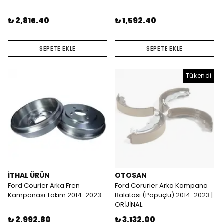
₺ 2,816.40
₺ 1,592.40
SEPETE EKLE
SEPETE EKLE
Tükendi
İTHAL ÜRÜN
OTOSAN
Ford Courier Arka Fren
Ford Corurier Arka Kampana
Kampanası Takım 2014-2023
Balatası (Papuçlu) 2014-2023 |
ORİJİNAL
₺ 2,992.80
₺ 3,132.00