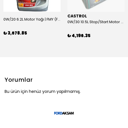
CASTROL
0W/20 6.2L Motor Yağı | FMY (Ford Motor Yağları)
0W/30 10.5L Stop/Start Motor Yağı | CASTROL
₺ 3,678.85
₺ 4,196.35
Yorumlar
Bu ürün için henüz yorum yapılmamış.