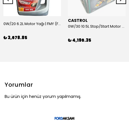
CASTROL
0W/20 6.2L Motor Yağı | FMY (Ford Motor Yağları)
0W/30 10.5L Stop/Start Motor Yağı | CASTROL
₺ 3,678.85
₺ 4,196.35
Yorumlar
Bu ürün için henüz yorum yapılmamış.