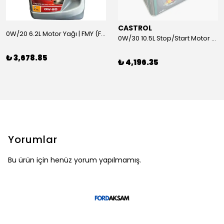
CASTROL
0W/20 6.2L Motor Yağı | FMY (Ford Motor Yağları)
0W/30 10.5L Stop/Start Motor Yağı | CASTROL
₺ 3,678.85
₺ 4,196.35
Yorumlar
Bu ürün için henüz yorum yapılmamış.