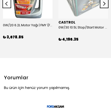
CASTROL
0W/20 6.2L Motor Yağı | FMY (Ford Motor Yağları)
0W/30 10.5L Stop/Start Motor Yağı | CASTROL
₺ 3,678.85
₺ 4,196.35
Yorumlar
Bu ürün için henüz yorum yapılmamış.