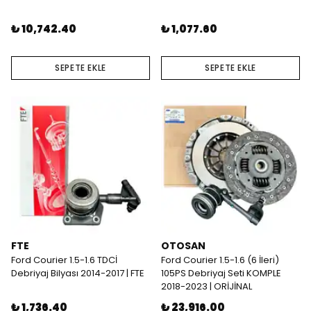
₺ 10,742.40
₺ 1,077.60
SEPETE EKLE
SEPETE EKLE
FTE
OTOSAN
Ford Courier 1.5-1.6 TDCİ
Ford Courier 1.5-1.6 (6 İleri)
Debriyaj Bilyası 2014-2017 | FTE
105PS Debriyaj Seti KOMPLE
2018-2023 | ORİJİNAL
₺ 1,736.40
₺ 23,916.00