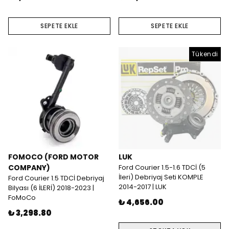
SEPETE EKLE
SEPETE EKLE
Tükendi
FOMOCO (FORD MOTOR
LUK
COMPANY)
Ford Courier 1.5-1.6 TDCİ (5
İleri) Debriyaj Seti KOMPLE
Ford Courier 1.5 TDCİ Debriyaj
2014-2017 | LUK
Bilyası (6 İLERİ) 2018-2023 |
FoMoCo
₺ 4,656.00
₺ 3,298.80