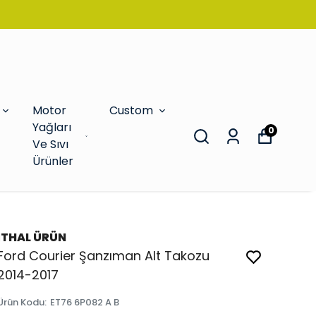
Motor
Custom
Yağları
0
Ve Sıvı
Ürünler
İTHAL ÜRÜN
Ford Courier Şanzıman Alt Takozu
2014-2017
Ürün Kodu
:
ET76 6P082 A B