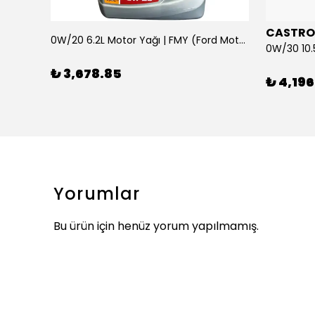
CASTRO
0W/20 6.2L Motor Yağı | FMY (Ford Motor Yağları)
ARKA SILECEK KOLU VE SUPURGE FIESTA BM 08>
₺ 3,678.85
₺ 4,196
Yorumlar
Bu ürün için henüz yorum yapılmamış.