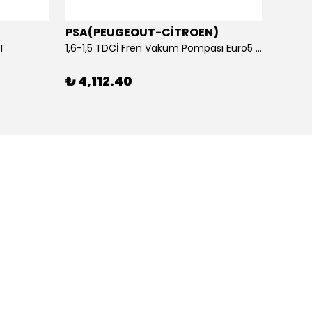
PSA(PEUGEOUT-CİTROEN)
OTOS
ET
1,6-1,5 TDCİ Fren Vakum Pompası Euro5 2013-2018 | ORİJİNAL
₺ 4,112.40
₺ 1,1