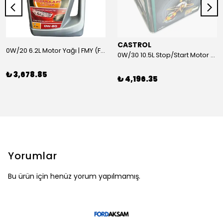
CASTROL
0W/20 6.2L Motor Yağı | FMY (Ford Motor Yağları)
0W/30 10.5L Stop/Start Motor Yağı | CASTROL
₺ 3,678.85
₺ 4,196.35
Yorumlar
Bu ürün için henüz yorum yapılmamış.