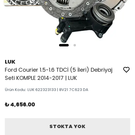
LUK
Ford Courier 1.5-1.6 TDCİ (5 İleri) Debriyaj
Seti KOMPLE 2014-2017 | LUK
Ürün Kodu
:
LUK 622323133 | 8V21 7C623 DA
₺ 4,656.00
STOKTA YOK