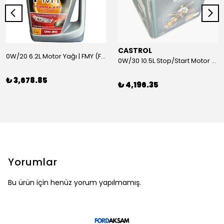
CASTROL
0W/20 6.2L Motor Yağı | FMY (Ford Motor Yağları)
0W/30 10.5L Stop/Start Motor Yağı | CASTROL
₺ 3,678.85
₺ 4,196.35
Yorumlar
Bu ürün için henüz yorum yapılmamış.