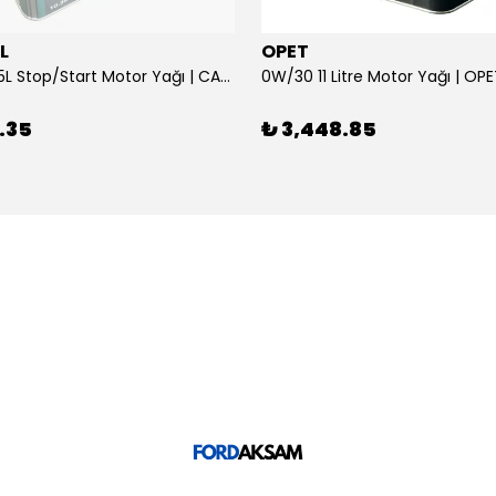
L
OPET
0W/30 10.5L Stop/Start Motor Yağı | CASTROL
0W/30 11 Litre Motor Yağı | OP
.35
₺ 3,448.85