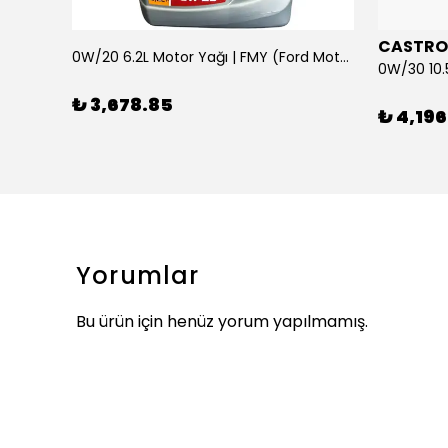
CASTRO
0W/20 6.2L Motor Yağı | FMY (Ford Motor Yağları)
ARKA SILECEK KOLU VE SUPURGE FIESTA BM 08>
₺ 3,678.85
₺ 4,196
Yorumlar
Bu ürün için henüz yorum yapılmamış.