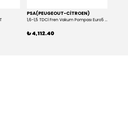
PSA(PEUGEOUT-CİTROEN)
OTOS
ET
1,6-1,5 TDCİ Fren Vakum Pompası Euro5 2013-2018 | ORİJİNAL
₺ 4,112.40
₺ 1,1