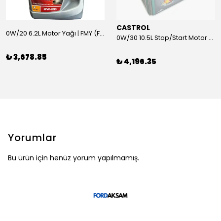
CASTROL
0W/20 6.2L Motor Yağı | FMY (Ford Motor Yağları)
0W/30 10.5L Stop/Start Motor Yağı | CASTROL
₺ 3,678.85
₺ 4,196.35
Yorumlar
Bu ürün için henüz yorum yapılmamış.