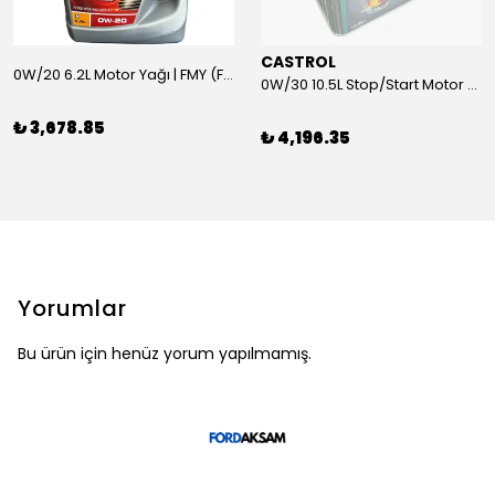
CASTROL
0W/20 6.2L Motor Yağı | FMY (Ford Motor Yağları)
0W/30 10.5L Stop/Start Motor Yağı | CASTROL
₺ 3,678.85
₺ 4,196.35
Yorumlar
Bu ürün için henüz yorum yapılmamış.