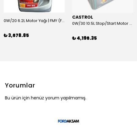
CASTROL
0W/20 6.2L Motor Yağı | FMY (Ford Motor Yağları)
0W/30 10.5L Stop/Start Motor Yağı | CASTROL
₺ 3,678.85
₺ 4,196.35
Yorumlar
Bu ürün için henüz yorum yapılmamış.