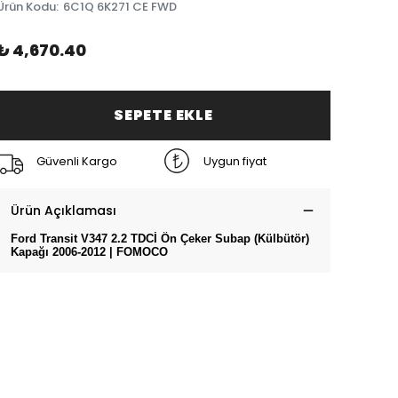
Ürün Kodu
:
6C1Q 6K271 CE FWD
₺ 4,670.40
SEPETE EKLE
Güvenli Kargo
Uygun fiyat
Ürün Açıklaması
Ford Transit V347 2.2 TDCİ Ön Çeker Subap (Külbütör)
Kapağı 2006-2012 | FOMOCO