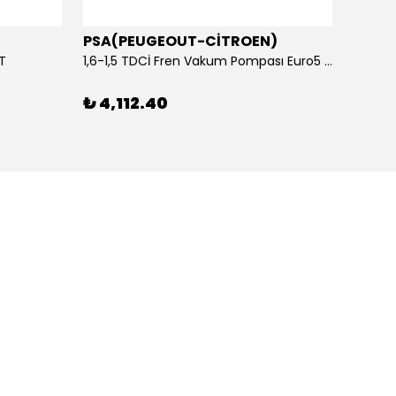
PSA(PEUGEOUT-CİTROEN)
OTOS
ET
1,6-1,5 TDCİ Fren Vakum Pompası Euro5 2013-2018 | ORİJİNAL
₺ 4,112.40
₺ 1,1