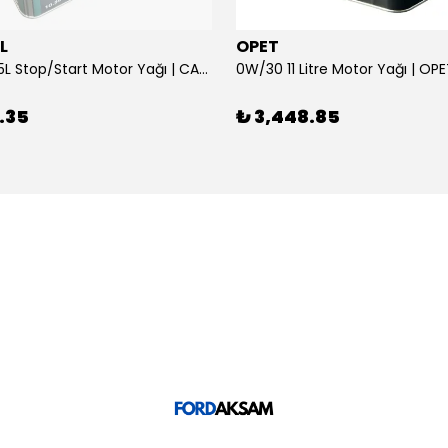
L
OPET
0W/30 10.5L Stop/Start Motor Yağı | CASTROL
0W/30 11 Litre Motor Yağı | OP
.35
₺ 3,448.85