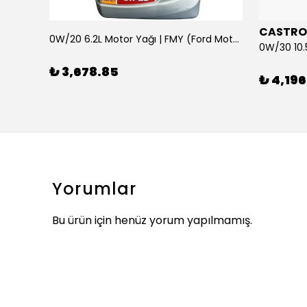
CASTRO
0W/20 6.2L Motor Yağı | FMY (Ford Motor Yağları)
ARKA SILECEK KOLU VE SUPURGE FIESTA BM 08>
₺ 3,678.85
₺ 4,196
Yorumlar
Bu ürün için henüz yorum yapılmamış.