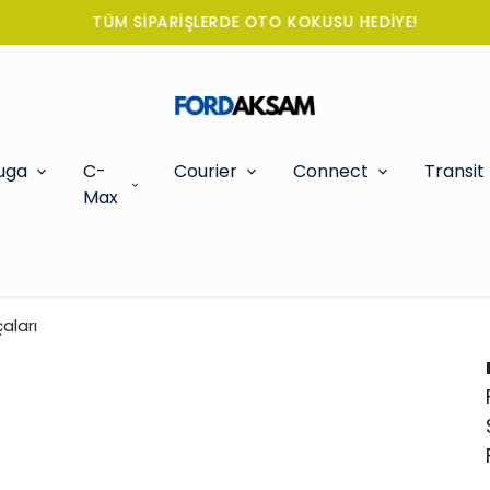
TÜM SİPARİŞLERDE OTO KOKUSU HEDİYE!
uga
C-
Courier
Connect
Transit
Max
aları