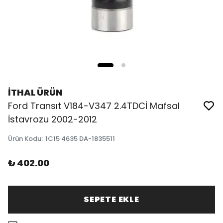
İTHAL ÜRÜN
Ford Transıt V184-V347 2.4TDCİ Mafsal
İstavrozu 2002-2012
Ürün Kodu
:
1C15 4635 DA-1835511
₺ 402.00
SEPETE EKLE