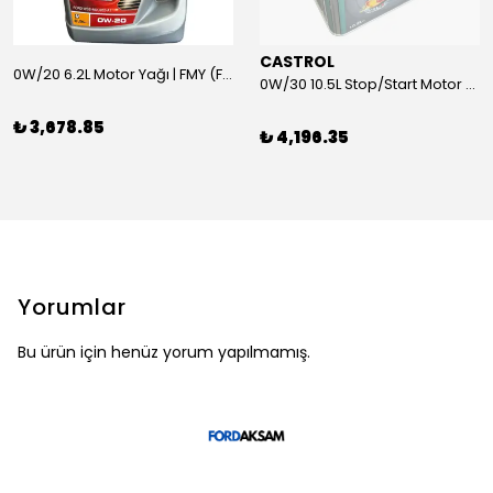
CASTROL
0W/20 6.2L Motor Yağı | FMY (Ford Motor Yağları)
0W/30 10.5L Stop/Start Motor Yağı | CASTROL
₺ 3,678.85
₺ 4,196.35
Yorumlar
Bu ürün için henüz yorum yapılmamış.