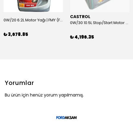
CASTROL
0W/20 6.2L Motor Yağı | FMY (Ford Motor Yağları)
0W/30 10.5L Stop/Start Motor Yağı | CASTROL
₺ 3,678.85
₺ 4,196.35
Yorumlar
Bu ürün için henüz yorum yapılmamış.