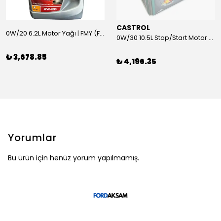
CASTROL
0W/20 6.2L Motor Yağı | FMY (Ford Motor Yağları)
0W/30 10.5L Stop/Start Motor Yağı | CASTROL
₺ 3,678.85
₺ 4,196.35
Yorumlar
Bu ürün için henüz yorum yapılmamış.