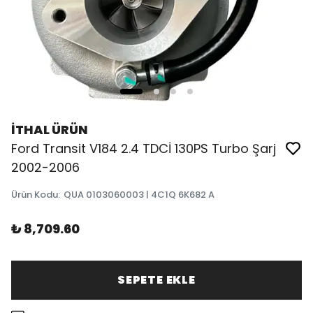
İTHAL ÜRÜN
Ford Transit V184 2.4 TDCİ 130PS Turbo Şarj
2002-2006
Ürün Kodu
:
QUA 0103060003 | 4C1Q 6K682 A
₺ 8,709.60
SEPETE EKLE