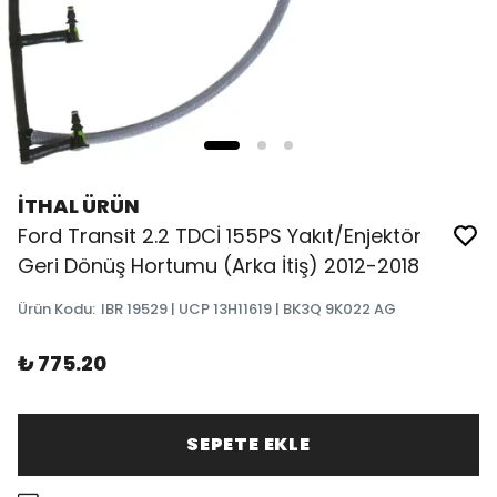
İTHAL ÜRÜN
Ford Transit 2.2 TDCİ 155PS Yakıt/Enjektör
Geri Dönüş Hortumu (Arka İtiş) 2012-2018
Ürün Kodu
:
IBR 19529 | UCP 13H11619 | BK3Q 9K022 AG
₺ 775.20
SEPETE EKLE