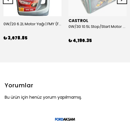
CASTROL
0W/20 6.2L Motor Yağı | FMY (Ford Motor Yağları)
0W/30 10.5L Stop/Start Motor Yağı | CASTROL
₺ 3,678.85
₺ 4,196.35
Yorumlar
Bu ürün için henüz yorum yapılmamış.