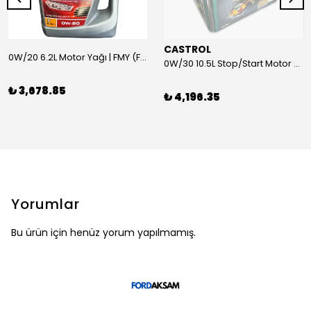
CASTROL
0W/20 6.2L Motor Yağı | FMY (Ford Motor Yağları)
0W/30 10.5L Stop/Start Motor Yağı | CASTROL
₺ 3,678.85
₺ 4,196.35
Yorumlar
Bu ürün için henüz yorum yapılmamış.