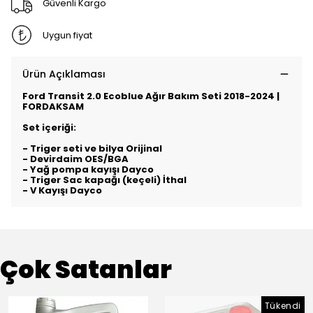
Güvenli Kargo
Uygun fiyat
Ürün Açıklaması
Ford Transit 2.0 Ecoblue Ağır Bakım Seti 2018-2024 |
FORDAKSAM
Set içeriği:
- Triger seti ve bilya Orijinal
- Devirdaim OES/BGA
- Yağ pompa kayışı Dayco
- Triger Sac kapağı (keçeli) İthal
- V Kayışı Dayco
Çok Satanlar
Tükendi