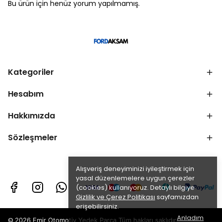
Bu ürün için henüz yorum yapılmamış.
Kategoriler
Hesabım
Hakkımızda
Sözleşmeler
Alışveriş deneyiminizi iyileştirmek için
yasal düzenlemelere uygun çerezler
(cookies) kullanıyoruz. Detaylı bilgiye
Gizlilik ve Çerez Politikası
sayfamızdan
erişebilirsiniz.
Anladım
©
2026 Emir Otomotiv Yedek Parça Tüm hakları saklıdır.