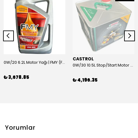
CASTROL
0W/20 6.2L Motor Yağı | FMY (Ford Motor Yağları)
0W/30 10.5L Stop/Start Motor Yağı | CASTROL
₺ 3,678.85
₺ 4,196.35
Yorumlar