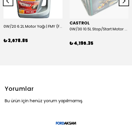
CASTROL
0W/20 6.2L Motor Yağı | FMY (Ford Motor Yağları)
0W/30 10.5L Stop/Start Motor Yağı | CASTROL
₺ 3,678.85
₺ 4,196.35
Yorumlar
Bu ürün için henüz yorum yapılmamış.