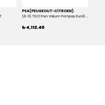
PSA(PEUGEOUT-CİTROEN)
OTOS
ET
1,6-1,5 TDCİ Fren Vakum Pompası Euro5 2013-2018 | ORİJİNAL
₺ 4,112.40
₺ 1,1