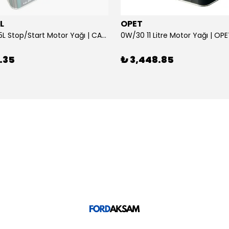
L
OPET
0W/30 10.5L Stop/Start Motor Yağı | CASTROL
0W/30 11 Litre Motor Yağı | OP
.35
₺ 3,448.85