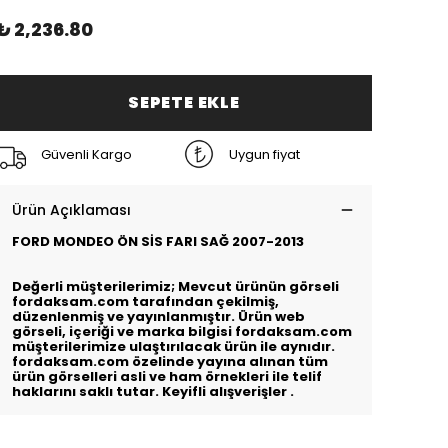
₺ 2,236.80
SEPETE EKLE
Güvenli Kargo
Uygun fiyat
Ürün Açıklaması
FORD MONDEO ÖN SİS FARI SAĞ 2007-2013
Değerli müşterilerimiz; Mevcut ürünün görseli
fordaksam.com tarafından çekilmiş,
düzenlenmiş ve yayınlanmıştır. Ürün web
görseli, içeriği ve marka bilgisi fordaksam.com
müşterilerimize ulaştırılacak ürün ile aynıdır.
fordaksam.com özelinde yayına alınan tüm
ürün görselleri asli ve ham örnekleri ile telif
haklarını saklı tutar. Keyifli alışverişler .