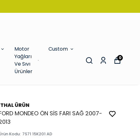
Motor
Custom
Yağları
0
Ve Sıvı
Ürünler
İTHAL ÜRÜN
FORD MONDEO ÖN SİS FARI SAĞ 2007-
2013
Ürün Kodu
:
7S71 15K201 AD