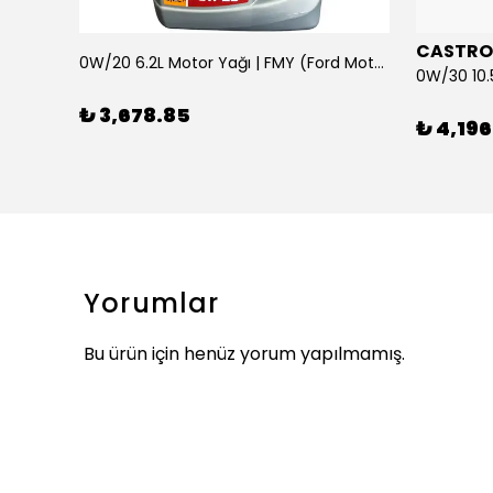
CASTRO
0W/20 6.2L Motor Yağı | FMY (Ford Motor Yağları)
ARKA SILECEK KOLU VE SUPURGE FIESTA BM 08>
₺ 3,678.85
₺ 4,196
Yorumlar
Bu ürün için henüz yorum yapılmamış.