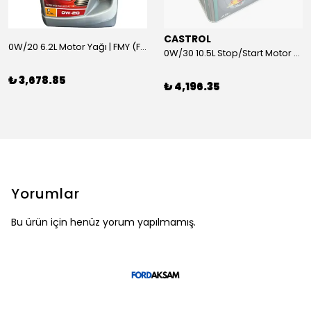
CASTROL
0W/20 6.2L Motor Yağı | FMY (Ford Motor Yağları)
0W/30 10.5L Stop/Start Motor Yağı | CASTROL
₺ 3,678.85
₺ 4,196.35
Yorumlar
Bu ürün için henüz yorum yapılmamış.