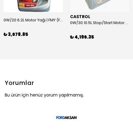
CASTROL
0W/20 6.2L Motor Yağı | FMY (Ford Motor Yağları)
0W/30 10.5L Stop/Start Motor Yağı | CASTROL
₺ 3,678.85
₺ 4,196.35
Yorumlar
Bu ürün için henüz yorum yapılmamış.