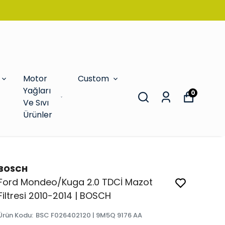
Motor
Custom
Yağları
0
Ve Sıvı
Ürünler
BOSCH
Ford Mondeo/Kuga 2.0 TDCİ Mazot
Filtresi 2010-2014 | BOSCH
Ürün Kodu
:
BSC F026402120 | 9M5Q 9176 AA