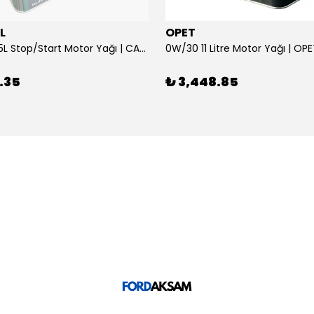
L
OPET
0W/30 10.5L Stop/Start Motor Yağı | CASTROL
0W/30 11 Litre Motor Yağı | OP
.35
₺ 3,448.85