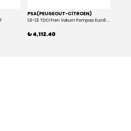
PSA(PEUGEOUT-CİTROEN)
OTOS
ET
1,6-1,5 TDCİ Fren Vakum Pompası Euro5 2013-2018 | ORİJİNAL
₺ 4,112.40
₺ 1,1