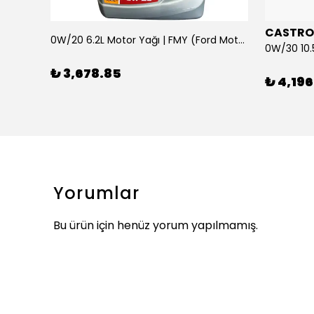
CASTRO
0W/20 6.2L Motor Yağı | FMY (Ford Motor Yağları)
ARKA SILECEK KOLU VE SUPURGE FIESTA BM 08>
₺ 3,678.85
₺ 4,196
Yorumlar
Bu ürün için henüz yorum yapılmamış.