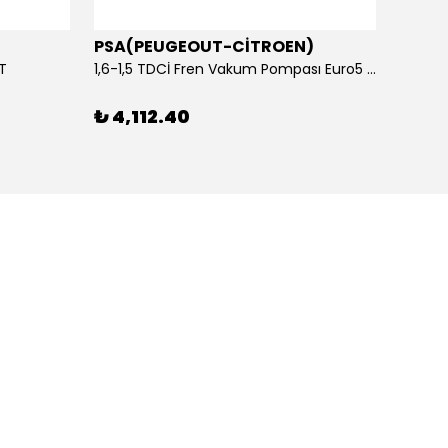
PSA(PEUGEOUT-CİTROEN)
OTOS
ET
1,6-1,5 TDCİ Fren Vakum Pompası Euro5 2013-2018 | ORİJİNAL
₺ 4,112.40
₺ 1,1