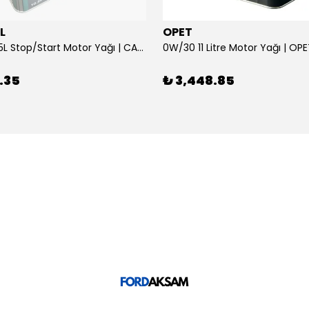
L
OPET
0W/30 10.5L Stop/Start Motor Yağı | CASTROL
0W/30 11 Litre Motor Yağı | OP
.35
₺ 3,448.85