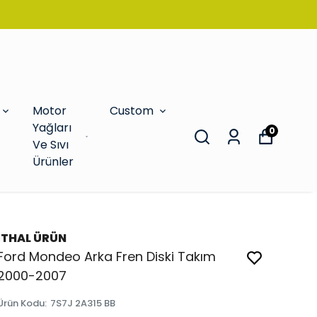
Motor
Custom
Yağları
0
Ve Sıvı
Ürünler
İTHAL ÜRÜN
Ford Mondeo Arka Fren Diski Takım
2000-2007
Ürün Kodu
:
7S7J 2A315 BB