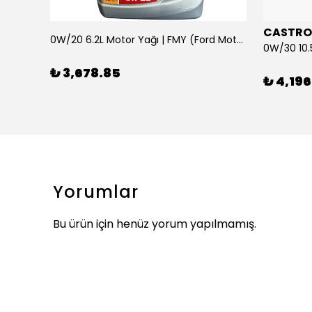
CASTRO
0W/20 6.2L Motor Yağı | FMY (Ford Motor Yağları)
ARKA SILECEK KOLU VE SUPURGE FIESTA BM 08>
₺ 3,678.85
₺ 4,196
Yorumlar
Bu ürün için henüz yorum yapılmamış.