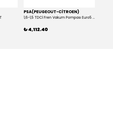
PSA(PEUGEOUT-CİTROEN)
OTOS
ET
1,6-1,5 TDCİ Fren Vakum Pompası Euro5 2013-2018 | ORİJİNAL
₺ 4,112.40
₺ 1,1