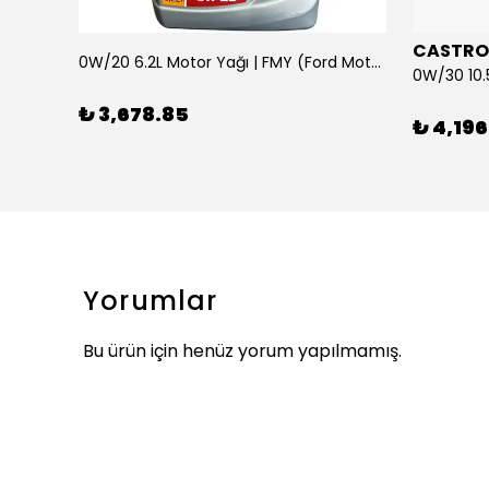
CASTRO
0W/20 6.2L Motor Yağı | FMY (Ford Motor Yağları)
ARKA SILECEK KOLU VE SUPURGE FIESTA BM 08>
₺ 3,678.85
₺ 4,196
Yorumlar
Bu ürün için henüz yorum yapılmamış.