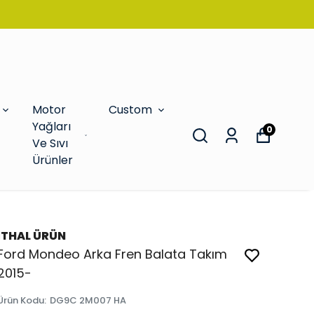
Motor
Custom
Yağları
0
Ve Sıvı
Ürünler
İTHAL ÜRÜN
Ford Mondeo Arka Fren Balata Takım
2015-
Ürün Kodu
:
DG9C 2M007 HA