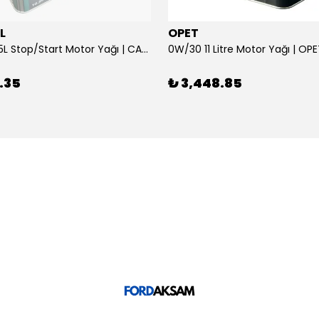
L
OPET
0W/30 10.5L Stop/Start Motor Yağı | CASTROL
0W/30 11 Litre Motor Yağı | OP
.35
₺ 3,448.85