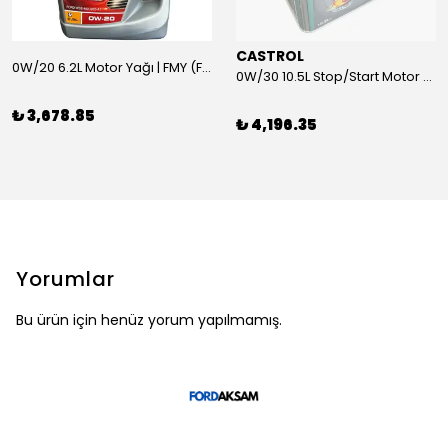
CASTROL
0W/20 6.2L Motor Yağı | FMY (Ford Motor Yağları)
0W/30 10.5L Stop/Start Motor Yağı | CASTROL
₺ 3,678.85
₺ 4,196.35
Yorumlar
Bu ürün için henüz yorum yapılmamış.