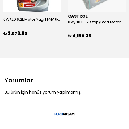
CASTROL
0W/20 6.2L Motor Yağı | FMY (Ford Motor Yağları)
0W/30 10.5L Stop/Start Motor Yağı | CASTROL
₺ 3,678.85
₺ 4,196.35
Yorumlar
Bu ürün için henüz yorum yapılmamış.