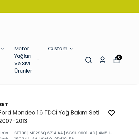
Motor
Custom
Yağları
0
Ve Sıvı
Ürünler
SET
Ford Mondeo 1.6 TDCİ Yağ Bakım Seti
2007-2013
Ürün
SET88 | ME2S6Q 6714 AA | 6G91-9601-AD | 4M5J-
Kodu
:
19G244-AA | AV6Q-9D410-BA