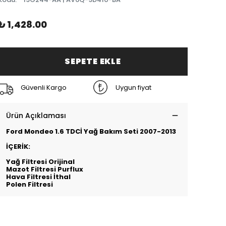
₺ 1,428.00
SEPETE EKLE
Güvenli Kargo
Uygun fiyat
Ürün Açıklaması
Ford Mondeo 1.6 TDCİ Yağ Bakım Seti 2007-2013
İÇERİK:
Yağ Filtresi Orijinal
Mazot Filtresi Purflux
Hava Filtresi İthal
Polen Filtresi