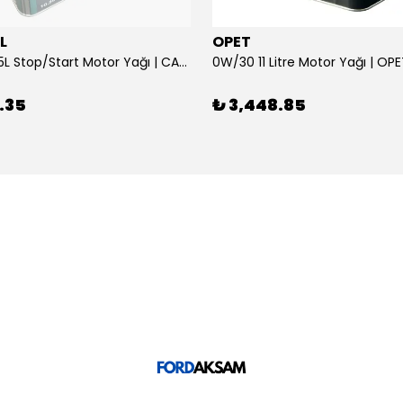
L
OPET
0W/30 10.5L Stop/Start Motor Yağı | CASTROL
0W/30 11 Litre Motor Yağı | OP
.35
₺ 3,448.85