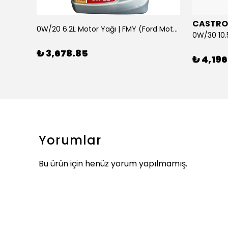
CASTRO
0W/20 6.2L Motor Yağı | FMY (Ford Motor Yağları)
ARKA SILECEK KOLU VE SUPURGE FIESTA BM 08>
₺ 3,678.85
₺ 4,196
Yorumlar
Bu ürün için henüz yorum yapılmamış.