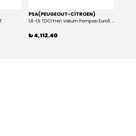
PSA(PEUGEOUT-CİTROEN)
OTOS
ET
1,6-1,5 TDCİ Fren Vakum Pompası Euro5 2013-2018 | ORİJİNAL
₺ 4,112.40
₺ 1,1