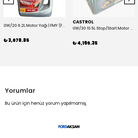
CASTROL
0W/20 6.2L Motor Yağı | FMY (Ford Motor Yağları)
0W/30 10.5L Stop/Start Motor Yağı | CASTROL
₺ 3,678.85
₺ 4,196.35
Yorumlar
Bu ürün için henüz yorum yapılmamış.