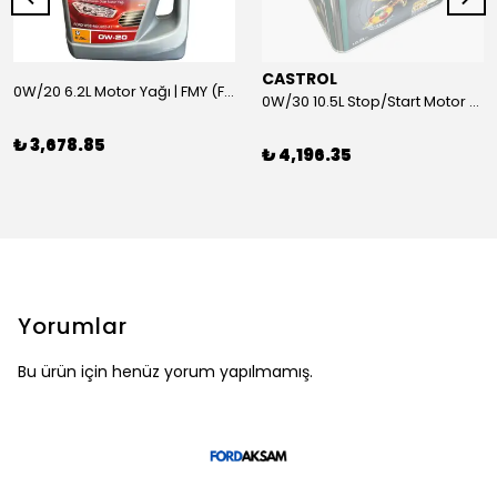
CASTROL
0W/20 6.2L Motor Yağı | FMY (Ford Motor Yağları)
0W/30 10.5L Stop/Start Motor Yağı | CASTROL
₺ 3,678.85
₺ 4,196.35
Yorumlar
Bu ürün için henüz yorum yapılmamış.