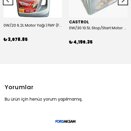
CASTROL
0W/20 6.2L Motor Yağı | FMY (Ford Motor Yağları)
0W/30 10.5L Stop/Start Motor Yağı | CASTROL
₺ 3,678.85
₺ 4,196.35
Yorumlar
Bu ürün için henüz yorum yapılmamış.