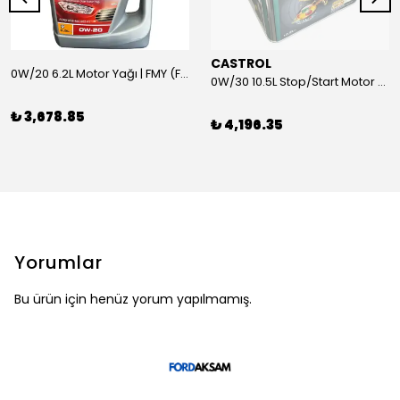
CASTROL
0W/20 6.2L Motor Yağı | FMY (Ford Motor Yağları)
0W/30 10.5L Stop/Start Motor Yağı | CASTROL
₺ 3,678.85
₺ 4,196.35
Yorumlar
Bu ürün için henüz yorum yapılmamış.