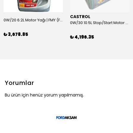
CASTROL
0W/20 6.2L Motor Yağı | FMY (Ford Motor Yağları)
0W/30 10.5L Stop/Start Motor Yağı | CASTROL
₺ 3,678.85
₺ 4,196.35
Yorumlar
Bu ürün için henüz yorum yapılmamış.