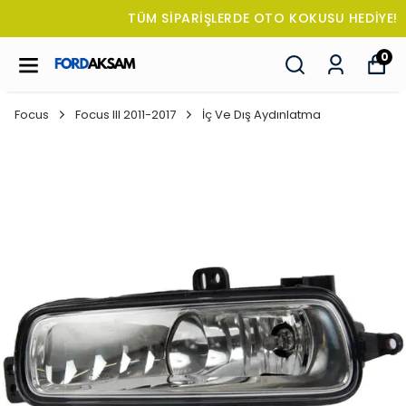
TÜM SİPARİŞLERDE OTO KOKUSU HEDİYE!
0
Focus
Focus III 2011-2017
İç Ve Dış Aydınlatma