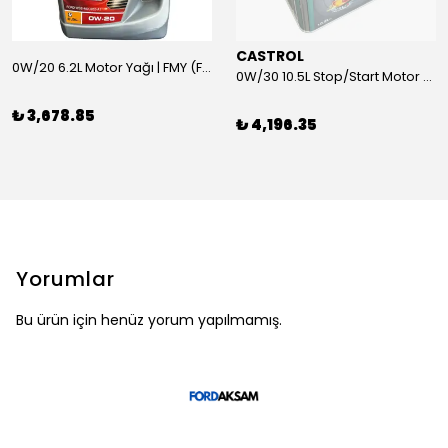
CASTROL
0W/20 6.2L Motor Yağı | FMY (Ford Motor Yağları)
0W/30 10.5L Stop/Start Motor Yağı | CASTROL
₺ 3,678.85
₺ 4,196.35
Yorumlar
Bu ürün için henüz yorum yapılmamış.