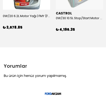
CASTROL
0W/20 6.2L Motor Yağı | FMY (Ford Motor Yağları)
0W/30 10.5L Stop/Start Motor Yağı | CASTROL
₺ 3,678.85
₺ 4,196.35
Yorumlar
Bu ürün için henüz yorum yapılmamış.