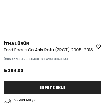
İTHAL ÜRÜN
Ford Focus Ön Askı Rotu (ZROT) 2005-2018
Ürün Kodu
:
AV61 3B438 BA | AV61 3B438 AA
₺ 384.00
SEPETE EKLE
Güvenli Kargo