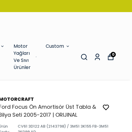
Motor
Custom
Yağları
0
Ve Sıvı
Ürünler
MOTORCRAFT
Ford Focus Ön Amortisör Üst Tabla &
Bilya Seti 2005-2017 | ORIJINAL
Ürün
CV61 3D122 AB (2143798) / 3M51 3K155 FB-3M51
Kodu
:
3K099 AD