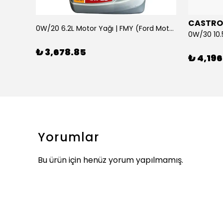
CASTRO
0W/20 6.2L Motor Yağı | FMY (Ford Motor Yağları)
ARKA SILECEK KOLU VE SUPURGE FIESTA BM 08>
₺ 3,678.85
₺ 4,196
Yorumlar
Bu ürün için henüz yorum yapılmamış.