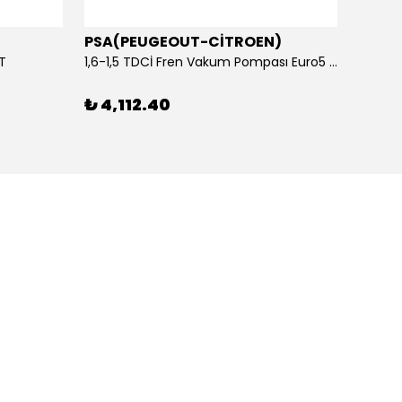
PSA(PEUGEOUT-CİTROEN)
OTOS
ET
1,6-1,5 TDCİ Fren Vakum Pompası Euro5 2013-2018 | ORİJİNAL
₺ 4,112.40
₺ 1,1