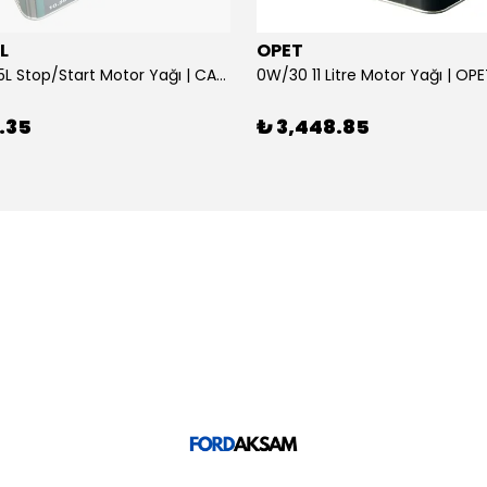
L
OPET
0W/30 10.5L Stop/Start Motor Yağı | CASTROL
0W/30 11 Litre Motor Yağı | OP
.35
₺ 3,448.85