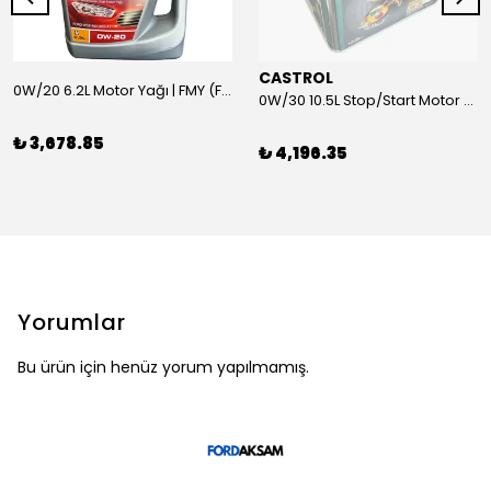
CASTROL
0W/20 6.2L Motor Yağı | FMY (Ford Motor Yağları)
0W/30 10.5L Stop/Start Motor Yağı | CASTROL
₺ 3,678.85
₺ 4,196.35
Yorumlar
Bu ürün için henüz yorum yapılmamış.